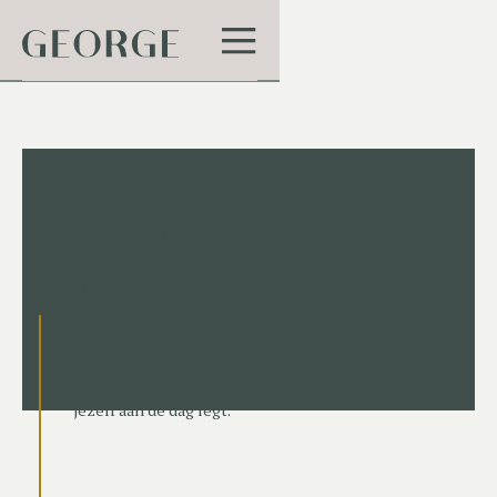
De partner voor
ondernemers met
een goed verhaal
Van niets iets maken, risico’s nemen, deals sluiten
en volhouden. Bij George geloven we dat een
onderneming slaagt wanneer je heldere doelen
stelt, een koers uitstippelt en passie en drive in
jezelf aan de dag legt.