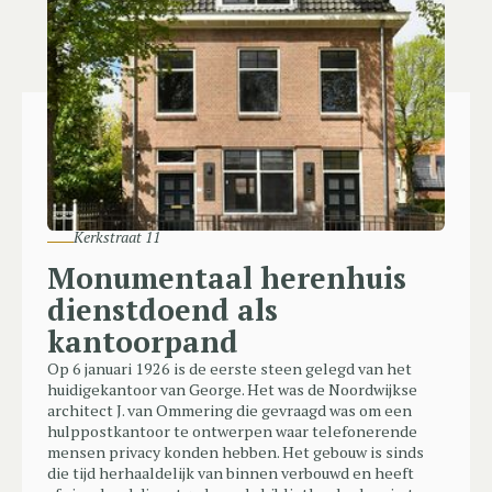
tweede woonlaag, met een schitterend uitzicht op de
kust van Marbella. Het terras is toegankelijk vanaf de
tweede living èn alle drie de slaapkamers. Totaal telt
de villa maar liefst vijf slaapkamers, elk voorzien van
eigen sanitair. Wanneer je je even heerlijk wilt
ontspannen of juist je energie kwijt wilt, dan vind je op
de begane grond een sauna, stoombad, bioscoop en
gym. Verder biedt deze woonlaag parkeerruimte voor
drie auto’s. Kortom deze villa is van luxe en comfort
voorzien! George biedt deze villa aan voor de verkoop!
Kerkstraat 11
Monumentaal herenhuis
dienstdoend als
kantoorpand
Op 6 januari 1926 is de eerste steen gelegd van het
huidigekantoor van George. Het was de Noordwijkse
architect J. van Ommering die gevraagd was om een
hulppostkantoor te ontwerpen waar telefonerende
mensen privacy konden hebben. Het gebouw is sinds
die tijd herhaaldelijk van binnen verbouwd en heeft