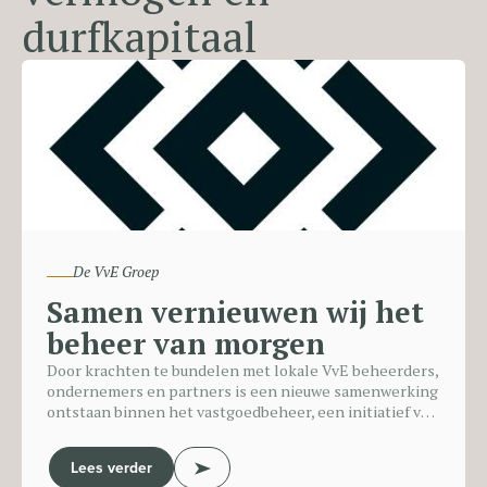
durfkapitaal
De VvE Groep
Samen vernieuwen wij het
beheer van morgen
Door krachten te bundelen met lokale VvE beheerders,
ondernemers en partners is een nieuwe samenwerking
ontstaan binnen het vastgoedbeheer, een initiatief van
De VvE Groep (DVG). De VvE Groep is opgericht door
Berend Kloppenborg en Gosse Taal, beide afgelopen
Lees verder
jaren werkzaam geweest in de vastgoedbeheersector.